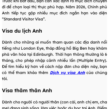
Trước khi bắt đầu, bạn cần xác định rõ mục đích chuyến
đi để chọn loại thị thực phù hợp. Năm 2026, Chính phủ
Anh tiếp tục gộp nhiều mục đích ngắn hạn vào diện
“Standard Visitor Visa”.
Visa du lịch Anh
Dành cho những ai muốn tham quan các địa danh nổi
tiếng như London Eye, tháp đồng hồ Big Ben hay khám
phá văn hóa tại Edinburgh. Thời hạn thông thường là 6
tháng, cho phép nhập cảnh nhiều lần (Multiple Entry).
Để tìm hiểu kỹ hơn về cách nộp đơn cho diện này, bạn
có thể tham khảo thêm
Dịch vụ visa Anh
của chúng
tôi.
Visa thăm thân Anh
Dành cho người có người thân (con cái, anh chị em, cha
mẹ) đang sinh sống, làm việc hoặc du học tại Anh. Điểm