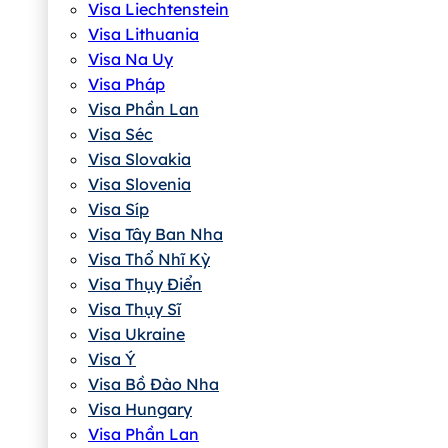
Visa Liechtenstein
Visa Lithuania
Visa Na Uy
Visa Pháp
Visa Phần Lan
Visa Séc
Visa Slovakia
Visa Slovenia
Visa Síp
Visa Tây Ban Nha
Visa Thổ Nhĩ Kỳ
Visa Thụy Điển
Visa Thụy Sĩ
Visa Ukraine
Visa Ý
Visa Bồ Đào Nha
Visa Hungary
Visa Phần Lan