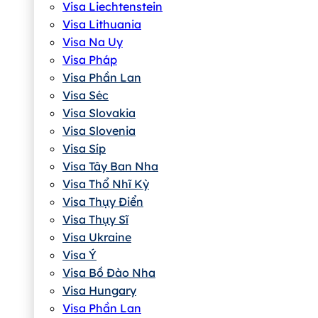
Visa Liechtenstein
Visa Lithuania
Visa Na Uy
Visa Pháp
Visa Phần Lan
Visa Séc
Visa Slovakia
Visa Slovenia
Visa Síp
Visa Tây Ban Nha
Visa Thổ Nhĩ Kỳ
Visa Thụy Điển
Visa Thụy Sĩ
Visa Ukraine
Visa Ý
Visa Bồ Đào Nha
Visa Hungary
Visa Phần Lan