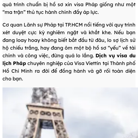
quá trình chuẩn bị hồ sơ xin visa Pháp giống như một
“ma trận” thủ tục hành chính đầy áp lực.
Cơ quan Lãnh sự Pháp tại TP.HCM nổi tiếng với quy trình
xét duyệt cực kỳ nghiêm ngặt và khắt khe. Nếu bạn
đang loay hoay không biết bắt đầu từ đâu, lo sợ lịch sử
hộ chiếu trắng, hay đang ôm một bộ hồ sơ “yếu” về tài
chính và công việc, đừng quá lo lắng.
Dịch vụ visa du
lịch Pháp
chuyên nghiệp của Visa Viettin tại Thành phố
Hồ Chí Minh ra đời để đồng hành và gỡ rối toàn diện
cho bạn.