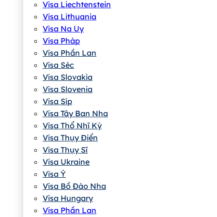
Visa Liechtenstein
Visa Lithuania
Visa Na Uy
Visa Pháp
Visa Phần Lan
Visa Séc
Visa Slovakia
Visa Slovenia
Visa Síp
Visa Tây Ban Nha
Visa Thổ Nhĩ Kỳ
Visa Thụy Điển
Visa Thụy Sĩ
Visa Ukraine
Visa Ý
Visa Bồ Đào Nha
Visa Hungary
Visa Phần Lan