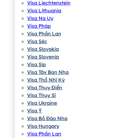
Visa Liechtenstein
Visa Lithuania
Visa Na Uy
Visa Pháp
Visa Phần Lan
Visa Séc
Visa Slovakia
Visa Slovenia
Visa Síp
Visa Tây Ban Nha
Visa Thổ Nhĩ Kỳ
Visa Thụy Điển
Visa Thụy Sĩ
Visa Ukraine
Visa Ý
Visa Bồ Đào Nha
Visa Hungary
Visa Phần Lan