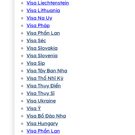
Visa Liechtenstein
Visa Lithuania
Visa Na Uy
Visa Pháp
Visa Phần Lan
Visa Séc
Visa Slovakia
Visa Slovenia
Visa Síp
Visa Tây Ban Nha
Visa Thổ Nhĩ Kỳ
Visa Thụy Điển
Visa Thụy Sĩ
Visa Ukraine
Visa Ý
Visa Bồ Đào Nha
Visa Hungary
Visa Phần Lan