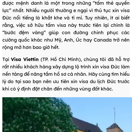
được mệnh danh là một trong những “tấm thẻ quyền
lực” nhất. Nhiều người thường e ngại vì thủ tục xin visa
Đức nổi tiếng là khắt khe và tỉ mỉ. Tuy nhiên, ít ai biết
rằng, việc sở hữu tấm visa này trước tiên lại chính là
“bước đệm vàng” giúp con đường chinh phục các
cường quốc khác như Mỹ, Anh, Úc hay Canada trở nên
rộng mở hơn bao giờ hết.
Tại
Visa Viettin
(TP. Hồ Chí Minh), chúng tôi đã hỗ trợ
rất nhiều khách hàng xây dựng lộ trình xin visa Đức làm
nền tảng để nâng tầm hồ sơ cá nhân. Hãy cùng tìm hiểu
lý do tại sao bạn nên ưu tiên xin visa du lịch Đức trước
khi có ý định đặt chân đến những vùng đất khác.