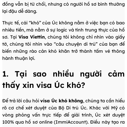
đồng vẫn bị từ chối, nhưng có người hồ sơ bình thường
lại đậu dễ dàng.
Thực tế, cái “khó” của Úc không nằm ở việc bạn có bao
nhiêu tiền, mà nằm ở sự logic và tính trung thực của hồ
sơ. Tại
Visa Viettin
, chúng tôi không chỉ nhìn vào giấy
tờ, chúng tôi nhìn vào “câu chuyện di trú” của bạn để
biến những rào cản khó khăn trở thành tấm vé thông
hành thuận lợi.
1. Tại sao nhiều người cảm
thấy xin visa Úc khó?
Để trả lời câu hỏi
visa Úc khó không
, chúng ta cần hiểu
rõ cơ chế xét duyệt của Bộ Di trú Úc. Khác với Mỹ có
vòng phỏng vấn trực tiếp để giải trình, Úc xét duyệt
100% qua hồ sơ online (ImmiAccount). Điều này tạo ra