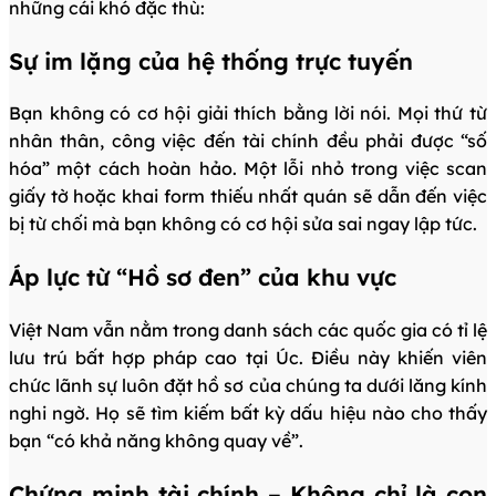
những cái khó đặc thù:
Sự im lặng của hệ thống trực tuyến
Bạn không có cơ hội giải thích bằng lời nói. Mọi thứ từ
nhân thân, công việc đến tài chính đều phải được “số
hóa” một cách hoàn hảo. Một lỗi nhỏ trong việc scan
giấy tờ hoặc khai form thiếu nhất quán sẽ dẫn đến việc
bị từ chối mà bạn không có cơ hội sửa sai ngay lập tức.
Áp lực từ “Hồ sơ đen” của khu vực
Việt Nam vẫn nằm trong danh sách các quốc gia có tỉ lệ
lưu trú bất hợp pháp cao tại Úc. Điều này khiến viên
chức lãnh sự luôn đặt hồ sơ của chúng ta dưới lăng kính
nghi ngờ. Họ sẽ tìm kiếm bất kỳ dấu hiệu nào cho thấy
bạn “có khả năng không quay về”.
Chứng minh tài chính – Không chỉ là con