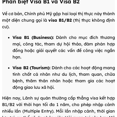
Phân biệt Visa B1 và Visa B2
Về cơ bản, Chính phủ Mỹ gộp hai loại thị thực này thành
một diện chung gọi là
visa B1/B2
(thị thực không định
cư).
Visa B1 (Business):
Dành cho mục đích thương
mại, công tác, tham dự hội thảo, đàm phán hợp
đồng hoặc giải quyết các vấn đề công việc ngắn
hạn.
Visa B2 (Tourism):
Dành cho các hoạt động mang
tính chất cá nhân như du lịch, tham quan, chữa
bệnh, thăm thân nhân hoặc tham gia các hoạt
động giao lưu xã hội.
Hiện nay, Lãnh sự quán thường cấp thẳng visa kết hợp
B1/B2 với thời hạn tối đa 1 năm, cho phép nhập cảnh
nhiều lần (Multiple Entry). Mỗi lần nhập cảnh, thời gian