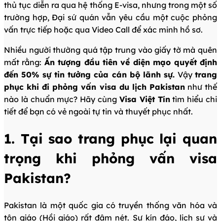
thủ tục diễn ra qua hệ thống E-visa, nhưng trong một số
trường hợp, Đại sứ quán vẫn yêu cầu một cuộc phỏng
vấn trực tiếp hoặc qua Video Call để xác minh hồ sơ.
Nhiều người thường quá tập trung vào giấy tờ mà quên
mất rằng:
Ấn tượng đầu tiên về diện mạo quyết định
đến 50% sự tin tưởng của cán bộ lãnh sự.
Vậy
trang
phục khi đi phỏng vấn visa du lịch Pakistan
như thế
nào là chuẩn mực? Hãy cùng
Visa Việt Tín
tìm hiểu chi
tiết để bạn có vẻ ngoài tự tin và thuyết phục nhất.
1. Tại sao trang phục lại quan
trọng khi phỏng vấn visa
Pakistan?
Pakistan là một quốc gia có truyền thống văn hóa và
tôn giáo (Hồi giáo) rất đậm nét. Sự kín đáo, lịch sự và