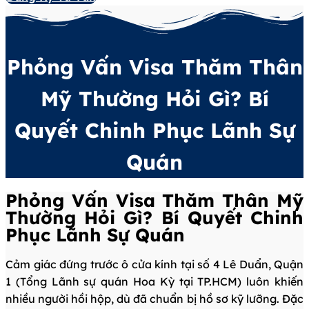
Phỏng Vấn Visa Thăm Thân
Mỹ Thường Hỏi Gì? Bí
Quyết Chinh Phục Lãnh Sự
Quán
Phỏng Vấn Visa Thăm Thân Mỹ
Thường Hỏi Gì? Bí Quyết Chinh
Phục Lãnh Sự Quán
Cảm giác đứng trước ô cửa kính tại số 4 Lê Duẩn, Quận
1 (Tổng Lãnh sự quán Hoa Kỳ tại TP.HCM) luôn khiến
nhiều người hồi hộp, dù đã chuẩn bị hồ sơ kỹ lưỡng. Đặc