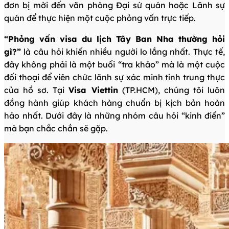
đơn bị mời đến văn phòng Đại sứ quán hoặc Lãnh sự
quán để thực hiện một cuộc phỏng vấn trực tiếp.
“Phỏng vấn visa du lịch Tây Ban Nha thường hỏi
gì?”
là câu hỏi khiến nhiều người lo lắng nhất. Thực tế,
đây không phải là một buổi “tra khảo” mà là một cuộc
đối thoại để viên chức lãnh sự xác minh tính trung thực
của hồ sơ. Tại
Visa Viettin
(TP.HCM), chúng tôi luôn
đồng hành giúp khách hàng chuẩn bị kịch bản hoàn
hảo nhất. Dưới đây là những nhóm câu hỏi “kinh điển”
mà bạn chắc chắn sẽ gặp.