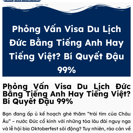
Phỏng Vấn Visa Du Lịch
Đức Bằng Tiếng Anh Hay
Tiếng Việt? Bí Quyết Đậu
99%
Phỏng Vấn Visa Du Lịch Đức
Bằng Tiếng Anh Hay Tiếng Việt?
Bí Quyết Đậu 99%
Bạn đang ấp ủ kế hoạch ghé thăm “trái tim của Châu
Âu” – nước Đức cổ kính với những tòa lâu đài nguy nga
và lễ hội bia Oktoberfest sôi động? Tuy nhiên, rào cản về