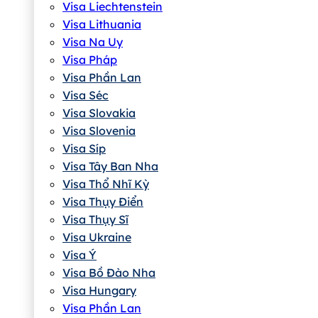
Visa Liechtenstein
Visa Lithuania
Visa Na Uy
Visa Pháp
Visa Phần Lan
Visa Séc
Visa Slovakia
Visa Slovenia
Visa Síp
Visa Tây Ban Nha
Visa Thổ Nhĩ Kỳ
Visa Thụy Điển
Visa Thụy Sĩ
Visa Ukraine
Visa Ý
Visa Bồ Đào Nha
Visa Hungary
Visa Phần Lan