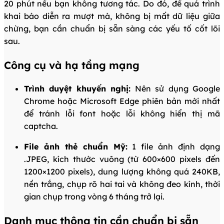
20 phút nếu bạn không tương tác. Do đó, để quá trình
khai báo diễn ra mượt mà, không bị mất dữ liệu giữa
chừng, bạn cần chuẩn bị sẵn sàng các yếu tố cốt lõi
sau.
Công cụ và hạ tầng mạng
Trình duyệt khuyến nghị:
Nên sử dụng Google
Chrome hoặc Microsoft Edge phiên bản mới nhất
để tránh lỗi font hoặc lỗi không hiển thị mã
captcha.
File ảnh thẻ chuẩn Mỹ:
1 file ảnh định dạng
.JPEG, kích thước vuông (từ 600×600 pixels đến
1200×1200 pixels), dung lượng không quá 240KB,
nền trắng, chụp rõ hai tai và không đeo kính, thời
gian chụp trong vòng 6 tháng trở lại.
Danh mục thông tin cần chuẩn bị sẵn