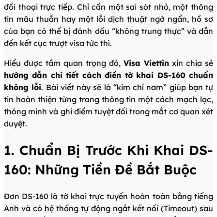
đối thoại trực tiếp. Chỉ cần một sai sót nhỏ, một thông
tin mâu thuẫn hay một lỗi dịch thuật ngớ ngẩn, hồ sơ
của bạn có thể bị đánh dấu “không trung thực” và dẫn
đến kết cục trượt visa tức thì.
Hiểu được tầm quan trọng đó,
Visa Viettin
xin chia sẻ
hướng dẫn chi tiết cách điền tờ khai DS-160 chuẩn
không lỗi
. Bài viết này sẽ là “kim chỉ nam” giúp bạn tự
tin hoàn thiện từng trang thông tin một cách mạch lạc,
thông minh và ghi điểm tuyệt đối trong mắt cơ quan xét
duyệt.
1. Chuẩn Bị Trước Khi Khai DS-
160: Những Tiền Đề Bắt Buộc
Đơn DS-160 là tờ khai trực tuyến hoàn toàn bằng tiếng
Anh và có hệ thống tự động ngắt kết nối (Timeout) sau