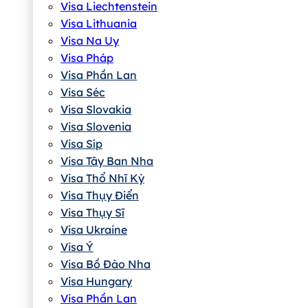
Visa Liechtenstein
Visa Lithuania
Visa Na Uy
Visa Pháp
Visa Phần Lan
Visa Séc
Visa Slovakia
Visa Slovenia
Visa Síp
Visa Tây Ban Nha
Visa Thổ Nhĩ Kỳ
Visa Thụy Điển
Visa Thụy Sĩ
Visa Ukraine
Visa Ý
Visa Bồ Đào Nha
Visa Hungary
Visa Phần Lan