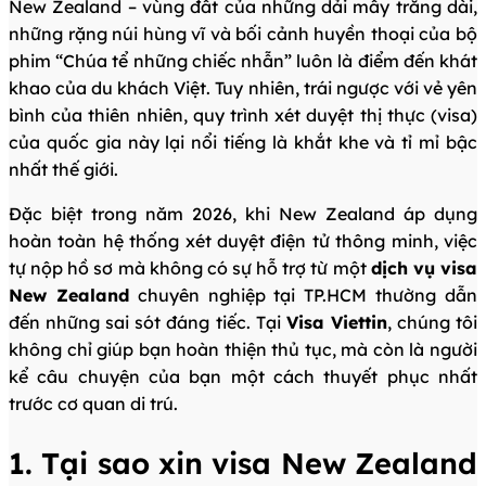
New Zealand – vùng đất của những dải mây trắng dài,
những rặng núi hùng vĩ và bối cảnh huyền thoại của bộ
phim “Chúa tể những chiếc nhẫn” luôn là điểm đến khát
khao của du khách Việt. Tuy nhiên, trái ngược với vẻ yên
bình của thiên nhiên, quy trình xét duyệt thị thực (visa)
của quốc gia này lại nổi tiếng là khắt khe và tỉ mỉ bậc
nhất thế giới.
Đặc biệt trong năm 2026, khi New Zealand áp dụng
hoàn toàn hệ thống xét duyệt điện tử thông minh, việc
tự nộp hồ sơ mà không có sự hỗ trợ từ một
dịch vụ visa
New Zealand
chuyên nghiệp tại TP.HCM thường dẫn
đến những sai sót đáng tiếc. Tại
Visa Viettin
, chúng tôi
không chỉ giúp bạn hoàn thiện thủ tục, mà còn là người
kể câu chuyện của bạn một cách thuyết phục nhất
trước cơ quan di trú.
1. Tại sao xin visa New Zealand