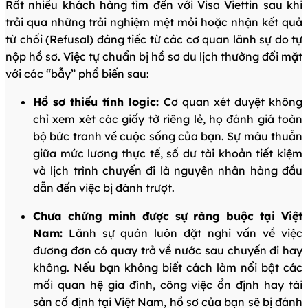
Rất nhiều khách hàng tìm đến với Visa Viettin sau khi
trải qua những trải nghiệm mệt mỏi hoặc nhận kết quả
từ chối (Refusal) đáng tiếc từ các cơ quan lãnh sự do tự
nộp hồ sơ. Việc tự chuẩn bị hồ sơ du lịch thường đối mặt
với các “bẫy” phổ biến sau:
Hồ sơ thiếu tính logic:
Cơ quan xét duyệt không
chỉ xem xét các giấy tờ riêng lẻ, họ đánh giá toàn
bộ bức tranh về cuộc sống của bạn. Sự mâu thuẫn
giữa mức lương thực tế, số dư tài khoản tiết kiệm
và lịch trình chuyến đi là nguyên nhân hàng đầu
dẫn đến việc bị đánh trượt.
Chưa chứng minh được sự ràng buộc tại Việt
Nam:
Lãnh sự quán luôn đặt nghi vấn về việc
đương đơn có quay trở về nước sau chuyến đi hay
không. Nếu bạn không biết cách làm nổi bật các
mối quan hệ gia đình, công việc ổn định hay tài
sản cố định tại Việt Nam, hồ sơ của bạn sẽ bị đánh