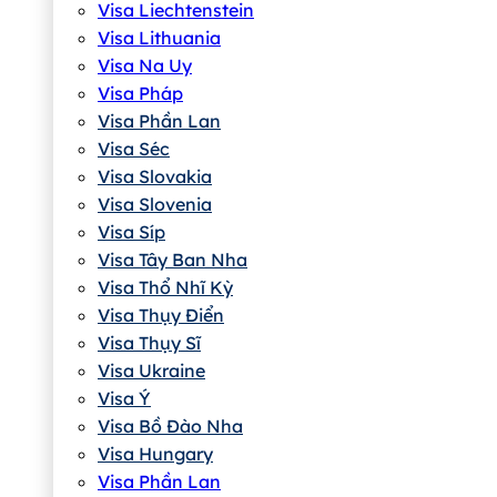
Visa Liechtenstein
Visa Lithuania
Visa Na Uy
Visa Pháp
Visa Phần Lan
Visa Séc
Visa Slovakia
Visa Slovenia
Visa Síp
Visa Tây Ban Nha
Visa Thổ Nhĩ Kỳ
Visa Thụy Điển
Visa Thụy Sĩ
Visa Ukraine
Visa Ý
Visa Bồ Đào Nha
Visa Hungary
Visa Phần Lan