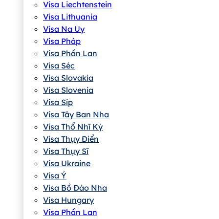
Visa Liechtenstein
Visa Lithuania
Visa Na Uy
Visa Pháp
Visa Phần Lan
Visa Séc
Visa Slovakia
Visa Slovenia
Visa Síp
Visa Tây Ban Nha
Visa Thổ Nhĩ Kỳ
Visa Thụy Điển
Visa Thụy Sĩ
Visa Ukraine
Visa Ý
Visa Bồ Đào Nha
Visa Hungary
Visa Phần Lan