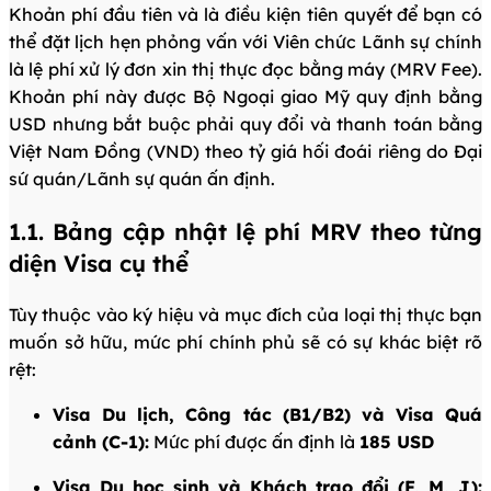
Khoản phí đầu tiên và là điều kiện tiên quyết để bạn có
thể đặt lịch hẹn phỏng vấn với Viên chức Lãnh sự chính
là lệ phí xử lý đơn xin thị thực đọc bằng máy (MRV Fee).
Khoản phí này được Bộ Ngoại giao Mỹ quy định bằng
USD nhưng bắt buộc phải quy đổi và thanh toán bằng
Việt Nam Đồng (VND) theo tỷ giá hối đoái riêng do Đại
sứ quán/Lãnh sự quán ấn định.
1.1. Bảng cập nhật lệ phí MRV theo từng
diện Visa cụ thể
Tùy thuộc vào ký hiệu và mục đích của loại thị thực bạn
muốn sở hữu, mức phí chính phủ sẽ có sự khác biệt rõ
rệt:
Visa Du lịch, Công tác (B1/B2) và Visa Quá
cảnh (C-1):
Mức phí được ấn định là
185 USD
Visa Du học sinh và Khách trao đổi (F, M, J):