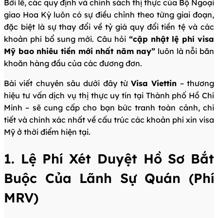
Bởi lẽ, các quy định và chính sách thị thực của Bộ Ngoại
giao Hoa Kỳ luôn có sự điều chỉnh theo từng giai đoạn,
đặc biệt là sự thay đổi về tỷ giá quy đổi tiền tệ và các
khoản phí bổ sung mới. Câu hỏi
“cập nhật lệ phí visa
Mỹ bao nhiêu tiền mới nhất năm nay”
luôn là nỗi băn
khoăn hàng đầu của các đương đơn.
Bài viết chuyên sâu dưới đây từ
Visa Viettin
– thương
hiệu tư vấn dịch vụ thị thực uy tín tại Thành phố Hồ Chí
Minh – sẽ cung cấp cho bạn bức tranh toàn cảnh, chi
tiết và chính xác nhất về cấu trúc các khoản phí xin visa
Mỹ ở thời điểm hiện tại.
1. Lệ Phí Xét Duyệt Hồ Sơ Bắt
Buộc Của Lãnh Sự Quán (Phí
MRV)