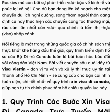
Rockies mà còn bởi sự phát triển vượt bậc về kinh tế và
phúc lợi xã hội. Cho dù bạn đang lên kế hoạch cho một
chuyến du lịch nghỉ dưỡng, sang thăm người thân đang
định cư hay thực hiện các chuyến công tác thương mại,
rào cản lớn nhất cần vượt qua chính là tấm thị thực
(visa) nhập cảnh.
Nổi tiếng là một trong những quốc gia có chính sách thị
thực khắt khe hàng đầu thế giới, quy trình kiểm định hồ
sơ của Bộ Di trú Canada luôn là bài toán hóc búa đối
với công dân Việt Nam. Bài viết chuyên sâu dưới đây từ
Visa Viettin
– đơn vị tư vấn và xử lý thị thực uy tín tại
Thành phố Hồ Chí Minh – sẽ cung cấp cho bạn cái nhìn
toàn diện, chi tiết nhất về quy trình
xin visa đi canada
,
giúp bạn tự tin chinh phục tấm hộ chiếu quyền lực này.
1. Quy Trình Các Bước Xin Visa
Đi Canada Trực Tuyến Mới