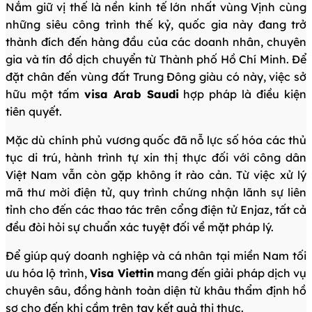
Nắm giữ vị thế là nền kinh tế lớn nhất vùng Vịnh cùng
những siêu công trình thế kỷ, quốc gia này đang trở
thành đích đến hàng đầu của các doanh nhân, chuyên
gia và tín đồ dịch chuyển từ Thành phố Hồ Chí Minh. Để
đặt chân đến vùng đất Trung Đông giàu có này, việc sở
hữu một tấm
visa Arab Saudi
hợp pháp là điều kiện
tiên quyết.
Mặc dù chính phủ vương quốc đã nỗ lực số hóa các thủ
tục di trú, hành trình tự xin thị thực đối với công dân
Việt Nam vẫn còn gặp không ít rào cản. Từ việc xử lý
mã thư mời điện tử, quy trình chứng nhận lãnh sự liên
tỉnh cho đến các thao tác trên cổng điện tử Enjaz, tất cả
đều đòi hỏi sự chuẩn xác tuyệt đối về mặt pháp lý.
Để giúp quý doanh nghiệp và cá nhân tại miền Nam tối
ưu hóa lộ trình,
Visa Viettin
mang đến giải pháp dịch vụ
chuyên sâu, đồng hành toàn diện từ khâu thẩm định hồ
sơ cho đến khi cầm trên tay kết quả thị thực.