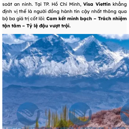
soát an ninh. Tại TP. Hồ Chí Minh,
Visa Viettin
khẳng
định vị thế là người đồng hành tin cậy nhất thông qua
bộ ba giá trị cốt lõi:
Cam kết minh bạch – Trách nhiệm
tận tâm – Tỷ lệ đậu vượt trội.