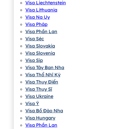
Visa Liechtenstein
Visa Lithuania
Visa Na Uy
Visa Pháp
Visa Phần Lan
Visa Séc
Visa Slovakia
Visa Slovenia
Visa Síp
Visa Tây Ban Nha
Visa Thổ Nhĩ Kỳ
Visa Thụy Điển
Visa Thụy Sĩ
Visa Ukraine
Visa Ý
Visa Bồ Đào Nha
Visa Hungary
Visa Phần Lan