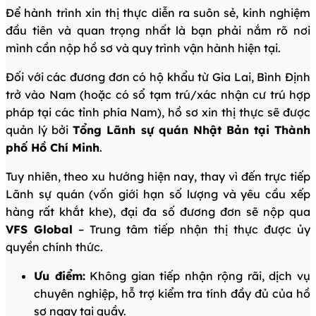
Để hành trình xin thị thực diễn ra suôn sẻ, kinh nghiệm
đầu tiên và quan trọng nhất là bạn phải nắm rõ nơi
mình cần nộp hồ sơ và quy trình vận hành hiện tại.
Đối với các đương đơn có hộ khẩu từ Gia Lai, Bình Định
trở vào Nam (hoặc có sổ tạm trú/xác nhận cư trú hợp
pháp tại các tỉnh phía Nam), hồ sơ xin thị thực sẽ được
quản lý bởi
Tổng Lãnh sự quán Nhật Bản tại Thành
phố Hồ Chí Minh
.
Tuy nhiên, theo xu hướng hiện nay, thay vì đến trực tiếp
Lãnh sự quán (vốn giới hạn số lượng và yêu cầu xếp
hàng rất khắt khe), đại đa số đương đơn sẽ nộp qua
VFS Global
– Trung tâm tiếp nhận thị thực được ủy
quyền chính thức.
Ưu điểm:
Không gian tiếp nhận rộng rãi, dịch vụ
chuyên nghiệp, hỗ trợ kiểm tra tính đầy đủ của hồ
sơ ngay tại quầy.