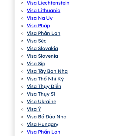
Visa Liechtenstein
Visa Lithuania
Visa Na Uy
Visa Pháp
Visa Phần Lan
Visa Séc
Visa Slovakia
Visa Slovenia
Visa Síp
Visa Tây Ban Nha
Visa Thổ Nhĩ Kỳ
Visa Thụy Điển
Visa Thụy Sĩ
Visa Ukraine
Visa Ý
Visa Bồ Đào Nha
Visa Hungary
Visa Phần Lan