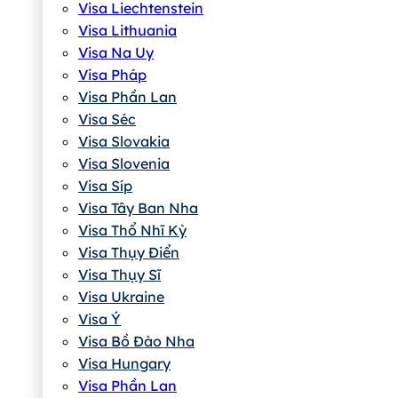
Visa Liechtenstein
Visa Lithuania
Visa Na Uy
Visa Pháp
Visa Phần Lan
Visa Séc
Visa Slovakia
Visa Slovenia
Visa Síp
Visa Tây Ban Nha
Visa Thổ Nhĩ Kỳ
Visa Thụy Điển
Visa Thụy Sĩ
Visa Ukraine
Visa Ý
Visa Bồ Đào Nha
Visa Hungary
Visa Phần Lan