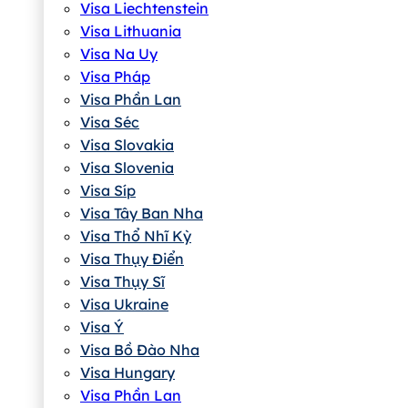
Visa Liechtenstein
Visa Lithuania
Visa Na Uy
Visa Pháp
Visa Phần Lan
Visa Séc
Visa Slovakia
Visa Slovenia
Visa Síp
Visa Tây Ban Nha
Visa Thổ Nhĩ Kỳ
Visa Thụy Điển
Visa Thụy Sĩ
Visa Ukraine
Visa Ý
Visa Bồ Đào Nha
Visa Hungary
Visa Phần Lan